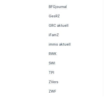
BFGjournal
GesRZ
GRC aktuell
iFamZ
immo aktuell
RWK
SWI
TPI
ZVers
ZWF